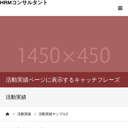
HRMコンサルタント
HOME
プロフィール
お客様の声
事業内容
活動実績ページに表示するキャッチフレーズ
HRMコンサルタント 料金
活動実績
団体概要
ーム
活動実績
活動実績サンプル2
お問い合わせ