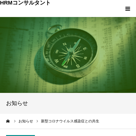
HRMコンサルタント
HOME
プロフィール
お客様の声
事業内容
HRMコンサルタント 料金
お知らせ
団体概要
ーム
お知らせ
新型コロナウイルス感染症との共生
お問い合わせ